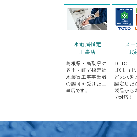
水道局指定
メー
工事店
認
島根県・鳥取県の
TO
各市・町で指定給
LIXIL（
水装置工事事業者
どの水道
の認可を受けた工
認定店だ
事店です。
製品から
で対応！