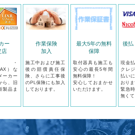
カー
作業保険
最大5年の無料
後払
定店
加入
保障
TO・
施工中および施工
取付器具も施工も
現金
INAX）な
後の賠償責任保
安心の最長5年間
クレ
メーカー
険、さらに工事後
無料保障！
払い
から、旧
のPL保険にも加入
安心しておまかせ
おりま
新製品ま
しております。
いただけます。
緊急
無くて