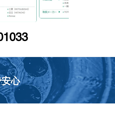
01033
携帯からも
通話料無料
で安心