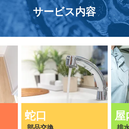
サービス内容
蛇口
屋
部品交換
排