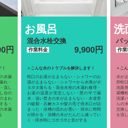
お風呂
洗
混合水栓交換
パ
00円
9,900円
作業料金
作業
す！
＞こんな水のトラブルを解決します！
＞こん
の水漏
蛇口のお湯が止まらない・シャワーのお
水が
漏れ・
湯が止まらない・シャワーから水滴がポ
所蛇
・流し
タポタ落ちる・混合水栓の水漏れ修理・
洗面
し台の
お湯の温度が安定しない・壁の中で漏
濯機
のまわ
水・追い焚きの水が止まらない・水道管
洗濯
する・
の破裂・石鹸カスや髪の毛で排水口が詰
らの
の水漏
まった・浴槽の流れが悪い・排水に時間
交換
る
が掛かる・浴槽の水がだんだん減ってい
を流
く・排水時にゴポゴポと音がする