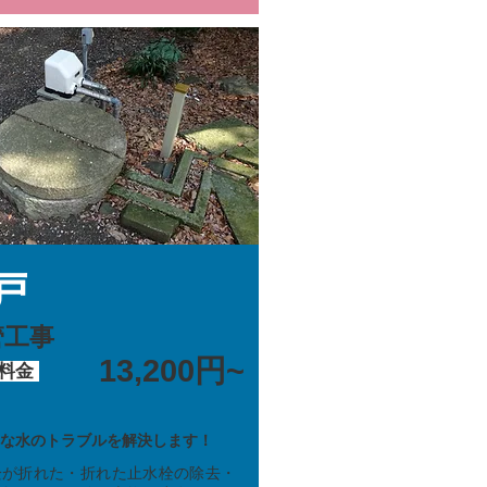
戸
管工事
13,200円~
料金
な水のトラブルを解決します！
栓が折れた・折れた止水栓の除去・