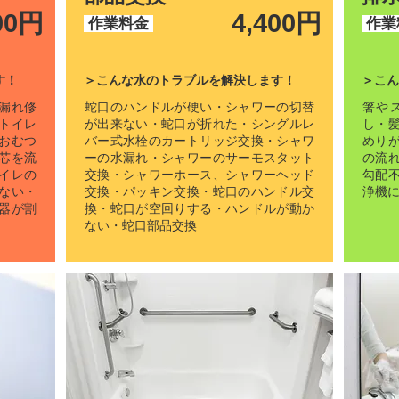
00円
4,400円
作業料金
作業
す！
＞こんな水のトラブルを解決します！
＞こん
漏れ修
蛇口のハンドルが硬い・シャワーの切替
箸や
トイレ
が出来ない・蛇口が折れた・シングルレ
し・
おむつ
バー式水栓のカートリッジ交換・シャワ
めり
芯を流
ーの水漏れ・シャワーのサーモスタット
の流
イレの
交換・シャワーホース、シャワーヘッド
勾配
ない・
交換・パッキン交換・蛇口のハンドル交
浄機
器が割
換・蛇口が空回りする・ハンドルが動か
ない・蛇口部品交換