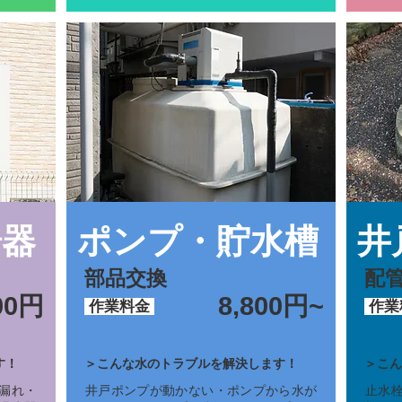
湯器
ポンプ・貯水槽
井
部品交換
配
00円
8,800円~
作業料金
作業
す！
＞こんな水のトラブルを解決します！
＞こん
漏れ・
井戸ポンプが動かない・ポンプから水が
止水